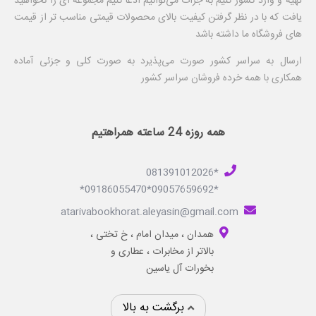
تهیه و وارد کشور کنیم به جرات می‌توانیم ادعا کنیم مجموعه ای را نخواهید
یافت که با در نظر گرفتن کیفیت بالای محصولات قیمتی مناسب تر از قیمت
های فروشگاه ما داشته باشد
ارسال به سراسر کشور صورت می‌پذیرد به صورت کلی و جزئی آماده
همکاری با همه خرده فروشان سراسر کشور
همه روزه 24 ساعته همراهتیم
*081391012026
*09057659692*09186055470*
atarivabookhorat.aleyasin@gmail.com
همدان ، میدان امام ، خ تختی ،
بالاتر از مخابرات ، عطاری و
بخورات آل یاسین
برگشت به بالا